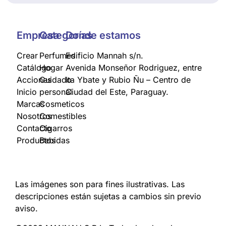
Empresa
Categorías
Donde estamos
Crear
Perfumes
Edificio Mannah s/n.
Catálogo
Hogar
Avenida Monseñor Rodriguez, entre
Acciones
Cuidado
Ita Ybate y Rubio Ñu – Centro de
Inicio
personal
Ciudad del Este, Paraguay.
Marcas
Cosmeticos
Nosotros
Comestibles
Contacto
Cigarros
Productos
Bebidas
Las imágenes son para fines ilustrativas. Las
descripciones están sujetas a cambios sin previo
aviso.