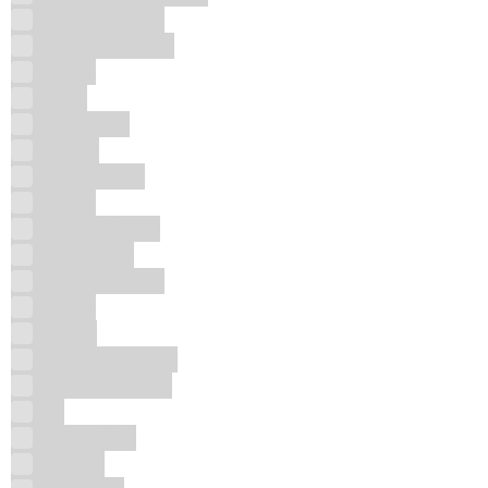
Chic and Glam
Chtoura Garden
Colian
Cuba
Cutty Sark
Danisa
Datiles Zahu
Divino
Divino Mezcal
Don Simon
Dubai Perfums
Ducati
Emper
Emper Miniatura
Famous Grouse
FE
Ferrari Blue
Fofinho