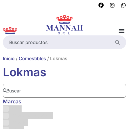
Inicio
/
Comestibles
/ Lokmas
Lokmas
Marcas
Abril
Absinthe Hapsburg
Absolut