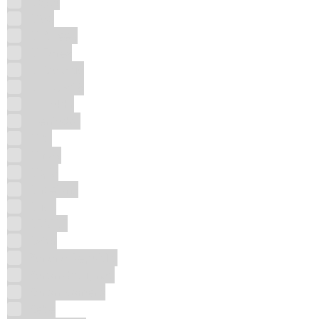
Abyat
Afaq
Al Aqeeq
Al Fares
Al Malakia
AL TURAS
Al-Fakhr
Alentador
Alibi
Almas
Alqila
Andeluna
Ariaz
ARMAF
Astor
Banana Republic
Baron d'Arignac
Baron Romero
Bebe