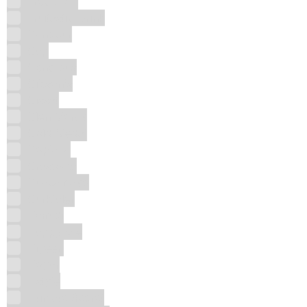
Freez Mix
Fruitastic Drink
Gandour
Gap
Generous
Gibson's
Gissat
Glen Moray
Gold Medal
Goplana
Grasovka
Guacamayo
Gurktaler
Hamidi
Happy Ole
Higeen
Hogar
Instyle
Intimate Secret