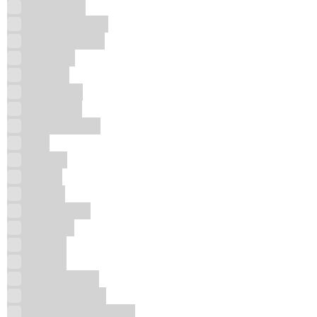
Beng Beng
Bodega Balbas
Bodegas Caro
Bollinger
Bottega
Braccialini
Brasilberg
Bruichladdich
Brut
Calnort
Calvet
Camus
Caron Paris
Castania
Catto's
Caviart
Charles Roux
Chateau Ksara
Chateau Los Boldos