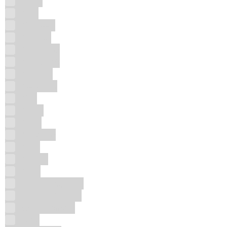
Abyat
Afaq
Al Aqeeq
Al Fares
Al Malakia
AL TURAS
Al-Fakhr
Alentador
Alibi
Almas
Alqila
Andeluna
Ariaz
ARMAF
Astor
Banana Republic
Baron d'Arignac
Baron Romero
Bebe