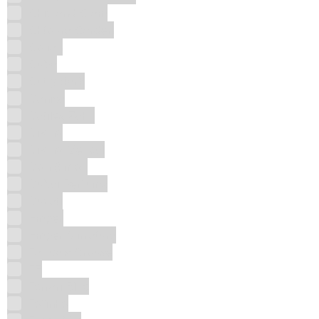
Chic and Glam
Chtoura Garden
Colian
Cuba
Cutty Sark
Danisa
Datiles Zahu
Divino
Divino Mezcal
Don Simon
Dubai Perfums
Ducati
Emper
Emper Miniatura
Famous Grouse
FE
Ferrari Blue
Fofinho