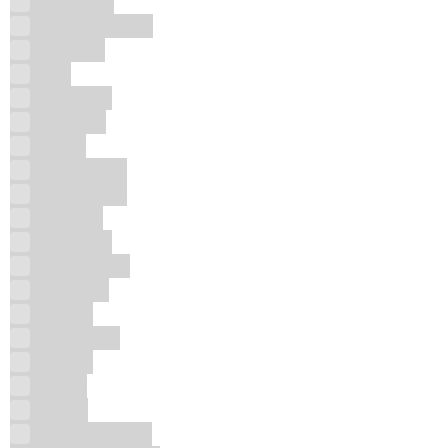
Freez Mix
Fruitastic Drink
Gandour
Gap
Generous
Gibson's
Gissat
Glen Moray
Gold Medal
Goplana
Grasovka
Guacamayo
Gurktaler
Hamidi
Happy Ole
Higeen
Hogar
Instyle
Intimate Secret