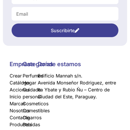
Suscribirte
Empresa
Categorías
Donde estamos
Crear
Perfumes
Edificio Mannah s/n.
Catálogo
Hogar
Avenida Monseñor Rodriguez, entre
Acciones
Cuidado
Ita Ybate y Rubio Ñu – Centro de
Inicio
personal
Ciudad del Este, Paraguay.
Marcas
Cosmeticos
Nosotros
Comestibles
Contacto
Cigarros
Productos
Bebidas