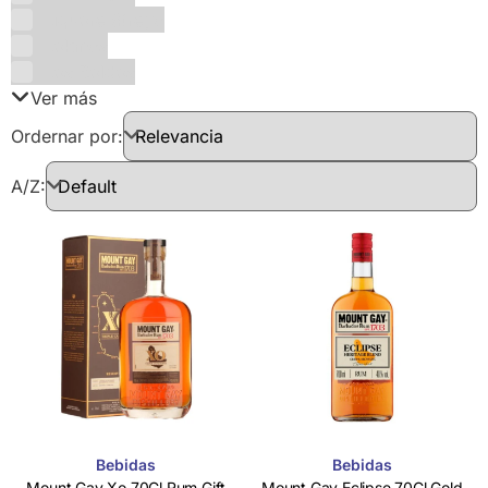
Liquore Strega
Lokmas
Los Boldos
Ver más
Ordernar por:
A/Z:
Bebidas
Bebidas
Mount Gay Xo 70Cl Rum Gift
Mount Gay Eclipse 70Cl Gold