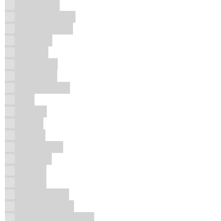
Beng Beng
Bodega Balbas
Bodegas Caro
Bollinger
Bottega
Braccialini
Brasilberg
Bruichladdich
Brut
Calnort
Calvet
Camus
Caron Paris
Castania
Catto's
Caviart
Charles Roux
Chateau Ksara
Chateau Los Boldos