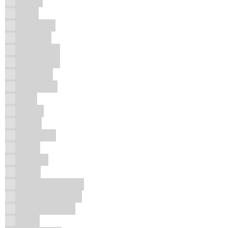
Abyat
Afaq
Al Aqeeq
Al Fares
Al Malakia
AL TURAS
Al-Fakhr
Alentador
Alibi
Almas
Alqila
Andeluna
Ariaz
ARMAF
Astor
Banana Republic
Baron d'Arignac
Baron Romero
Bebe