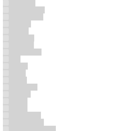
Beng Beng
Bodega Balbas
Bodegas Caro
Bollinger
Bottega
Braccialini
Brasilberg
Bruichladdich
Brut
Calnort
Calvet
Camus
Caron Paris
Castania
Catto's
Caviart
Charles Roux
Chateau Ksara
Chateau Los Boldos