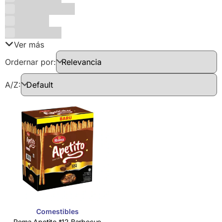
Liquore Strega
Lokmas
Los Boldos
Ver más
Ordernar por:
A/Z:
Comestibles
Roma Apetito *12 Barbecue