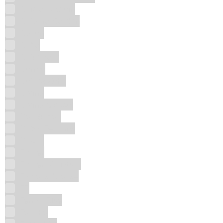
Chic and Glam
Chtoura Garden
Colian
Cuba
Cutty Sark
Danisa
Datiles Zahu
Divino
Divino Mezcal
Don Simon
Dubai Perfums
Ducati
Emper
Emper Miniatura
Famous Grouse
FE
Ferrari Blue
Fofinho