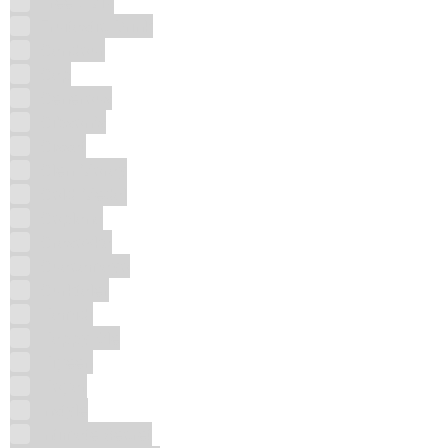
Freez Mix
Fruitastic Drink
Gandour
Gap
Generous
Gibson's
Gissat
Glen Moray
Gold Medal
Goplana
Grasovka
Guacamayo
Gurktaler
Hamidi
Happy Ole
Higeen
Hogar
Instyle
Intimate Secret