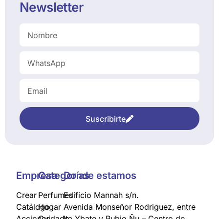
Newsletter
Suscribirte
Empresa
Categorías
Donde estamos
Crear
Perfumes
Edificio Mannah s/n.
Catálogo
Hogar
Avenida Monseñor Rodriguez, entre
Acciones
Cuidado
Ita Ybate y Rubio Ñu – Centro de