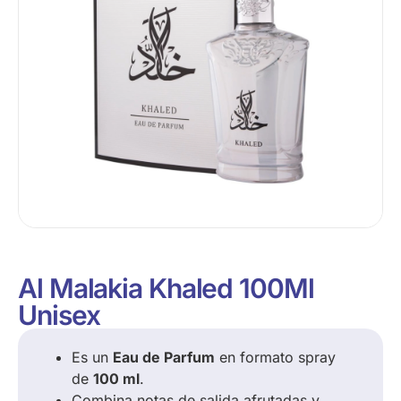
Al Malakia Khaled 100Ml
Unisex
Es un
Eau de Parfum
en formato spray
de
100 ml
.
Combina notas de salida afrutadas y