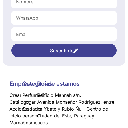
Suscribirte
Empresa
Categorías
Donde estamos
Crear
Perfumes
Edificio Mannah s/n.
Catálogo
Hogar
Avenida Monseñor Rodriguez, entre
Acciones
Cuidado
Ita Ybate y Rubio Ñu – Centro de
Inicio
personal
Ciudad del Este, Paraguay.
Marcas
Cosmeticos