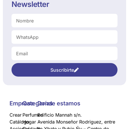
Newsletter
Suscribirte
Empresa
Categorías
Donde estamos
Crear
Perfumes
Edificio Mannah s/n.
Catálogo
Hogar
Avenida Monseñor Rodriguez, entre
Acciones
Cuidado
Ita Ybate y Rubio Ñu – Centro de