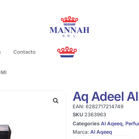
s
Contacto
0Ml
Aq Adeel A
EAN:
6282717214749
SKU
2363963
Categories
Al Aqeeq
,
Perf
Marca:
Al Aqeeq