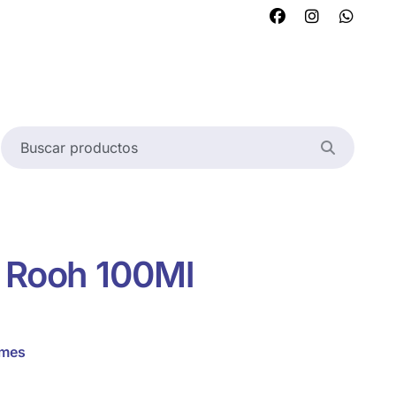
l Rooh 100Ml
umes