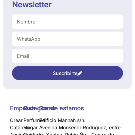
Newsletter
Suscribirte
Empresa
Categorías
Donde estamos
Crear
Perfumes
Edificio Mannah s/n.
Catálogo
Hogar
Avenida Monseñor Rodriguez, entre
Acciones
Cuidado
Ita Ybate y Rubio Ñu – Centro de