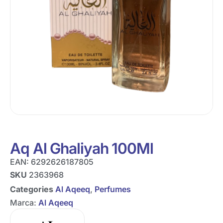
Aq Al Ghaliyah 100Ml
EAN:
6292626187805
SKU
2363968
Categories
Al Aqeeq
,
Perfumes
Marca:
Al Aqeeq