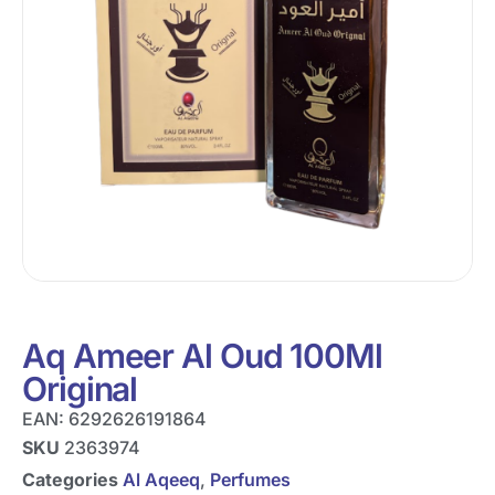
Aq Ameer Al Oud 100Ml
Original
EAN:
6292626191864
SKU
2363974
Categories
Al Aqeeq
,
Perfumes