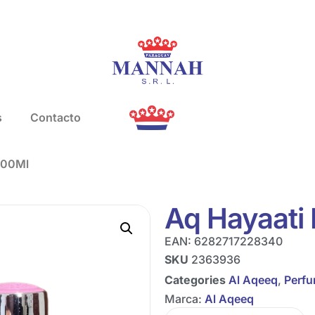
s
Contacto
 100Ml
Aq Hayaati 
EAN:
6282717228340
SKU
2363936
Categories
Al Aqeeq
,
Perf
Marca:
Al Aqeeq