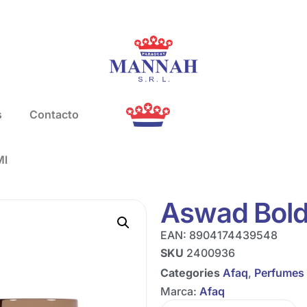
s
Contacto
Ml
Aswad Bold
EAN:
8904174439548
SKU
2400936
Categories
Afaq
,
Perfumes
Marca:
Afaq