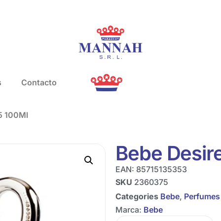
s
Contacto
5 100Ml
Bebe Desir
EAN:
85715135353
SKU
2360375
Categories
Bebe
,
Perfumes
Marca:
Bebe