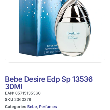
Bebe Desire Edp Sp 13536
30Ml
EAN:
85715135360
SKU
2360378
Categories
Bebe
,
Perfumes