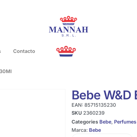
s
Contacto
 30Ml
Bebe W&D E
EAN:
85715135230
SKU
2360239
Categories
Bebe
,
Perfumes
Marca:
Bebe