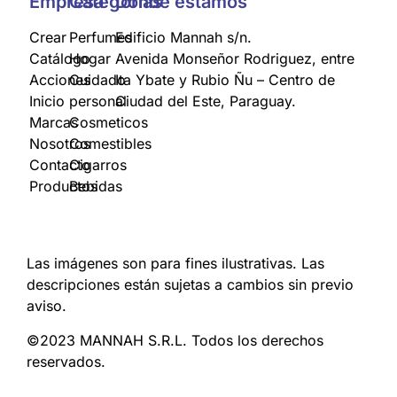
Empresa
Categorías
Donde estamos
Crear
Perfumes
Edificio Mannah s/n.
Catálogo
Hogar
Avenida Monseñor Rodriguez, entre
Acciones
Cuidado
Ita Ybate y Rubio Ñu – Centro de
Inicio
personal
Ciudad del Este, Paraguay.
Marcas
Cosmeticos
Nosotros
Comestibles
Contacto
Cigarros
Productos
Bebidas
Las imágenes son para fines ilustrativas. Las
descripciones están sujetas a cambios sin previo
aviso.
©2023 MANNAH S.R.L. Todos los derechos
reservados.