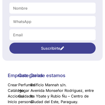
Suscribirte
Empresa
Categorías
Donde estamos
Crear
Perfumes
Edificio Mannah s/n.
Catálogo
Hogar
Avenida Monseñor Rodriguez, entre
Acciones
Cuidado
Ita Ybate y Rubio Ñu – Centro de
Inicio
personal
Ciudad del Este, Paraguay.