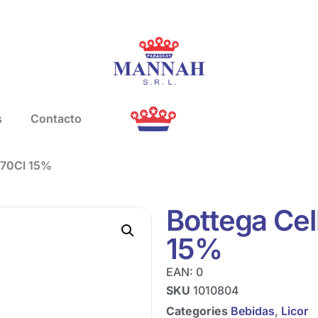
s
Contacto
a 70Cl 15%
Bottega Cel
15%
EAN:
0
SKU
1010804
Categories
Bebidas
,
Licor