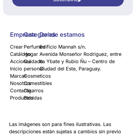
Empresa
Categorías
Donde estamos
Crear
Perfumes
Edificio Mannah s/n.
Catálogo
Hogar
Avenida Monseñor Rodriguez, entre
Acciones
Cuidado
Ita Ybate y Rubio Ñu – Centro de
Inicio
personal
Ciudad del Este, Paraguay.
Marcas
Cosmeticos
Nosotros
Comestibles
Contacto
Cigarros
Productos
Bebidas
Las imágenes son para fines ilustrativas. Las
descripciones están sujetas a cambios sin previo