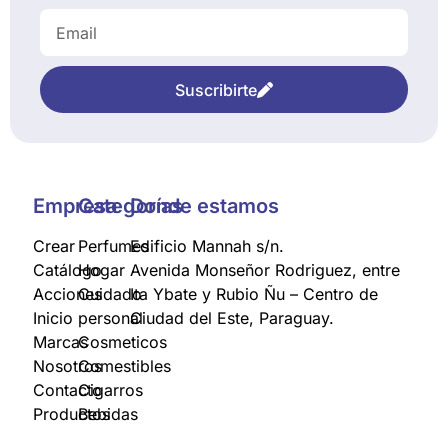
Suscribirte
Empresa
Categorías
Donde estamos
Crear
Perfumes
Edificio Mannah s/n.
Catálogo
Hogar
Avenida Monseñor Rodriguez, entre
Acciones
Cuidado
Ita Ybate y Rubio Ñu – Centro de
Inicio
personal
Ciudad del Este, Paraguay.
Marcas
Cosmeticos
Nosotros
Comestibles
Contacto
Cigarros
Productos
Bebidas