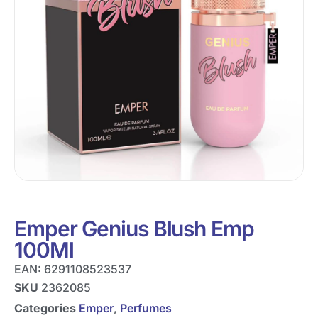
Emper Genius Blush Emp
100Ml
EAN:
6291108523537
SKU
2362085
Categories
Emper
,
Perfumes