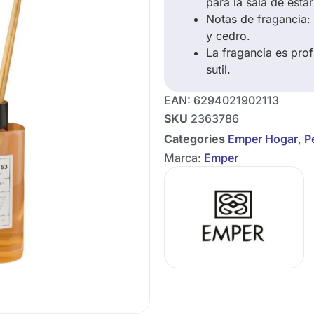
para la sala de estar
Notas de fragancia:
y cedro.
La fragancia es pro
sutil.
EAN:
6294021902113
SKU
2363786
Categories
Emper Hogar
,
P
Marca:
Emper