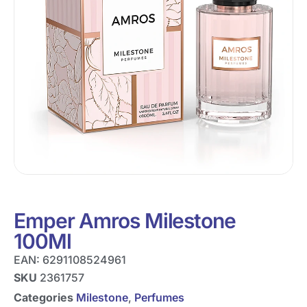
Emper Amros Milestone
100Ml
EAN:
6291108524961
SKU
2361757
Categories
Milestone
,
Perfumes