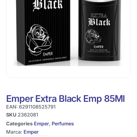
Emper Extra Black Emp 85Ml
EAN:
6291108525791
SKU
2362081
Categories
Emper
,
Perfumes
Marca:
Emper