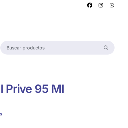
 Prive 95 Ml
s