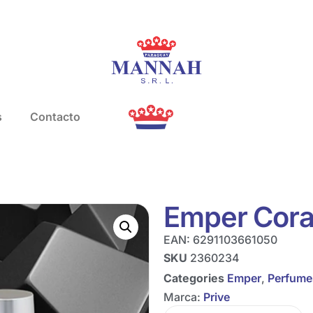
s
Contacto
Emper Coral
EAN:
6291103661050
SKU
2360234
Categories
Emper
,
Perfume
Marca:
Prive