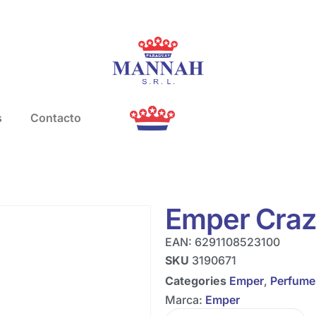
s
Contacto
Emper Crazy
EAN:
6291108523100
SKU
3190671
Categories
Emper
,
Perfume
Marca:
Emper