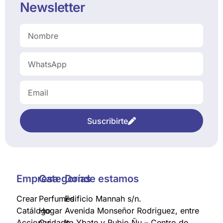
Newsletter
Suscribirte
Empresa
Categorías
Donde estamos
Crear
Perfumes
Edificio Mannah s/n.
Catálogo
Hogar
Avenida Monseñor Rodriguez, entre
Acciones
Cuidado
Ita Ybate y Rubio Ñu – Centro de