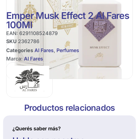
Emper Musk Effect 2 Al Fares
100Ml
EAN:
6291108524879
SKU
2362786
Categories
Al Fares
,
Perfumes
Marca:
Al Fares
Productos relacionados
¿Querés saber más?