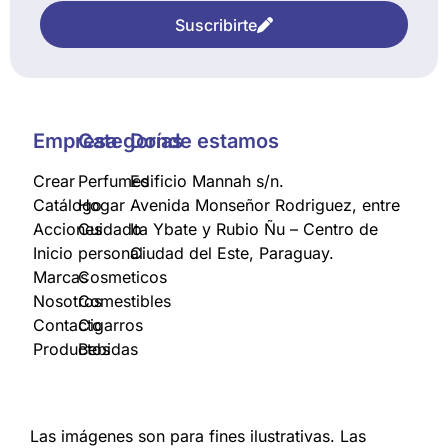
Suscribirte
Empresa
Categorías
Donde estamos
Crear
Perfumes
Edificio Mannah s/n.
Catálogo
Hogar
Avenida Monseñor Rodriguez, entre
Acciones
Cuidado
Ita Ybate y Rubio Ñu – Centro de
Inicio
personal
Ciudad del Este, Paraguay.
Marcas
Cosmeticos
Nosotros
Comestibles
Contacto
Cigarros
Productos
Bebidas
Las imágenes son para fines ilustrativas. Las