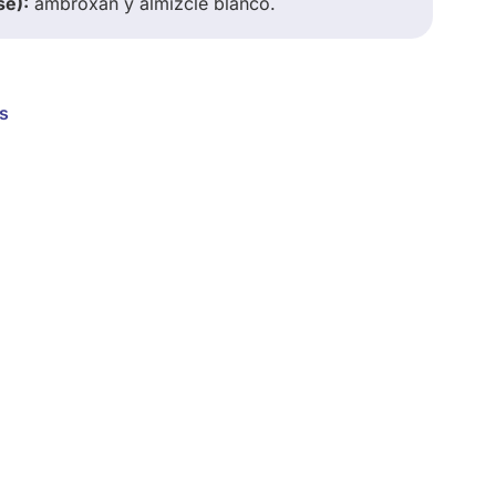
se):
ambroxan y almizcle blanco.
s