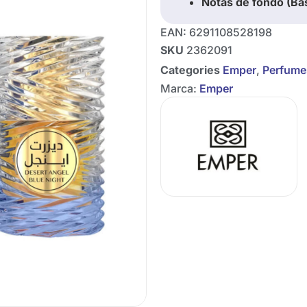
Notas de fondo (Ba
EAN:
6291108528198
SKU
2362091
Categories
Emper
,
Perfume
Marca:
Emper