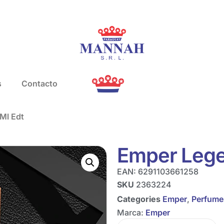
s
Contacto
Ml Edt
Emper Lege
EAN:
6291103661258
SKU
2363224
Categories
Emper
,
Perfume
Marca:
Emper