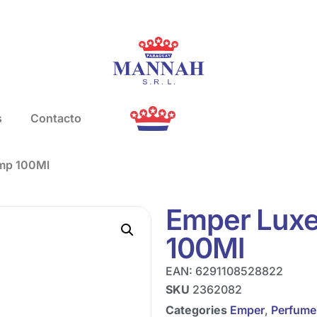
s
Contacto
Emp 100Ml
Emper Lux
100Ml
EAN:
6291108528822
SKU
2362082
Categories
Emper
,
Perfume