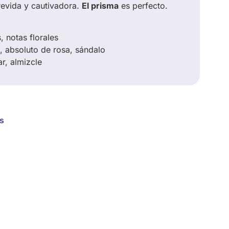
revida y cautivadora.
El prisma
es perfecto.
, notas florales
, absoluto de rosa, sándalo
r, almizcle
s