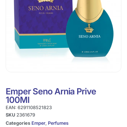
Emper Seno Arnia Prive
100Ml
EAN:
6291108521823
SKU
2361679
Categories
Emper
,
Perfumes