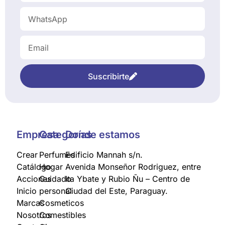
Suscribirte
Empresa
Categorías
Donde estamos
Crear
Perfumes
Edificio Mannah s/n.
Catálogo
Hogar
Avenida Monseñor Rodriguez, entre
Acciones
Cuidado
Ita Ybate y Rubio Ñu – Centro de
Inicio
personal
Ciudad del Este, Paraguay.
Marcas
Cosmeticos
Nosotros
Comestibles