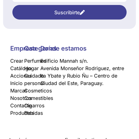
Suscribirte
Empresa
Categorías
Donde estamos
Crear
Perfumes
Edificio Mannah s/n.
Catálogo
Hogar
Avenida Monseñor Rodriguez, entre
Acciones
Cuidado
Ita Ybate y Rubio Ñu – Centro de
Inicio
personal
Ciudad del Este, Paraguay.
Marcas
Cosmeticos
Nosotros
Comestibles
Contacto
Cigarros
Productos
Bebidas