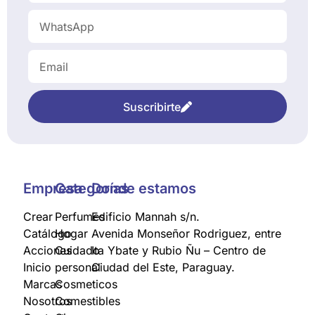
Suscribirte
Empresa
Categorías
Donde estamos
Crear
Perfumes
Edificio Mannah s/n.
Catálogo
Hogar
Avenida Monseñor Rodriguez, entre
Acciones
Cuidado
Ita Ybate y Rubio Ñu – Centro de
Inicio
personal
Ciudad del Este, Paraguay.
Marcas
Cosmeticos
Nosotros
Comestibles