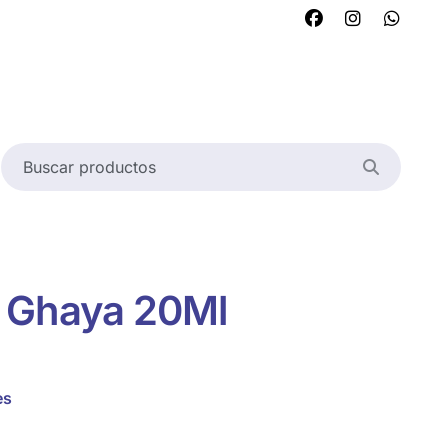
 Ghaya 20Ml
es