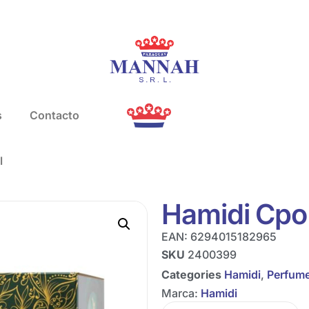
s
Contacto
l
Hamidi Cpo
EAN:
6294015182965
SKU
2400399
Categories
Hamidi
,
Perfum
Marca:
Hamidi