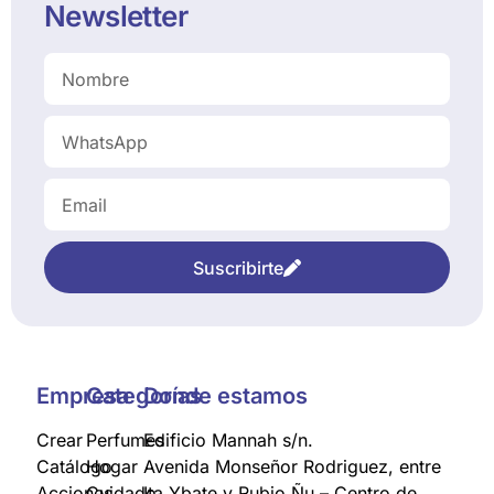
Newsletter
Suscribirte
Empresa
Categorías
Donde estamos
Crear
Perfumes
Edificio Mannah s/n.
Catálogo
Hogar
Avenida Monseñor Rodriguez, entre
Acciones
Cuidado
Ita Ybate y Rubio Ñu – Centro de