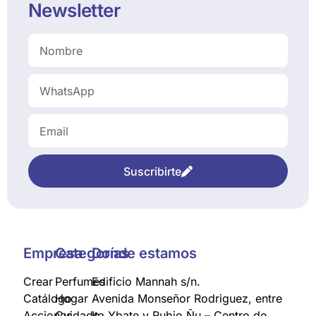
Newsletter
Suscribirte
Empresa
Categorías
Donde estamos
Crear
Perfumes
Edificio Mannah s/n.
Catálogo
Hogar
Avenida Monseñor Rodriguez, entre
Acciones
Cuidado
Ita Ybate y Rubio Ñu – Centro de