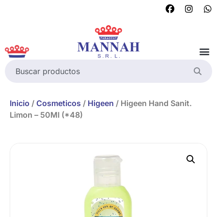
Inicio
/
Cosmeticos
/
Higeen
/ Higeen Hand Sanit.
Limon – 50Ml (*48)