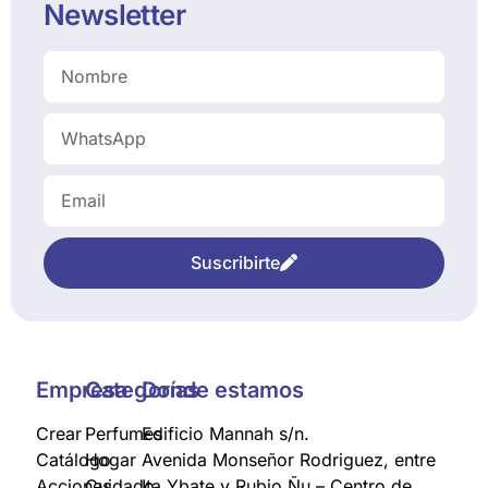
Newsletter
Suscribirte
Empresa
Categorías
Donde estamos
Crear
Perfumes
Edificio Mannah s/n.
Catálogo
Hogar
Avenida Monseñor Rodriguez, entre
Acciones
Cuidado
Ita Ybate y Rubio Ñu – Centro de