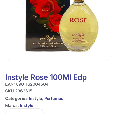
Instyle Rose 100Ml Edp
EAN:
8901162004504
SKU
2362615
Categories
Instyle
,
Perfumes
Marca:
Instyle