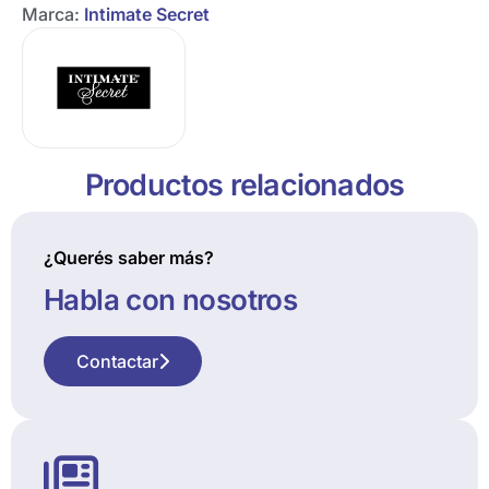
Marca:
Intimate Secret
Productos relacionados
¿Querés saber más?
Habla con nosotros
Contactar