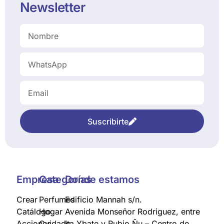
Newsletter
Suscribirte
Empresa
Categorías
Donde estamos
Crear
Perfumes
Edificio Mannah s/n.
Catálogo
Hogar
Avenida Monseñor Rodriguez, entre
Acciones
Cuidado
Ita Ybate y Rubio Ñu – Centro de