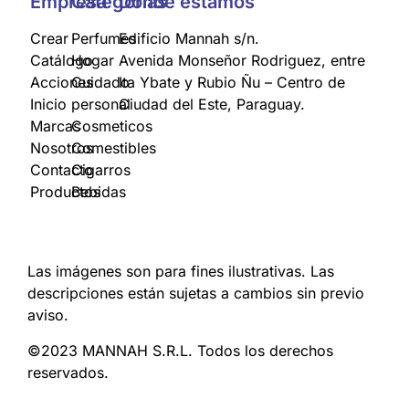
Empresa
Categorías
Donde estamos
Crear
Perfumes
Edificio Mannah s/n.
Catálogo
Hogar
Avenida Monseñor Rodriguez, entre
Acciones
Cuidado
Ita Ybate y Rubio Ñu – Centro de
Inicio
personal
Ciudad del Este, Paraguay.
Marcas
Cosmeticos
Nosotros
Comestibles
Contacto
Cigarros
Productos
Bebidas
Las imágenes son para fines ilustrativas. Las
descripciones están sujetas a cambios sin previo
aviso.
©2023 MANNAH S.R.L. Todos los derechos
reservados.