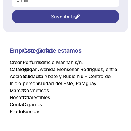
Suscribirte
Empresa
Categorías
Donde estamos
Crear
Perfumes
Edificio Mannah s/n.
Catálogo
Hogar
Avenida Monseñor Rodriguez, entre
Acciones
Cuidado
Ita Ybate y Rubio Ñu – Centro de
Inicio
personal
Ciudad del Este, Paraguay.
Marcas
Cosmeticos
Nosotros
Comestibles
Contacto
Cigarros
Productos
Bebidas