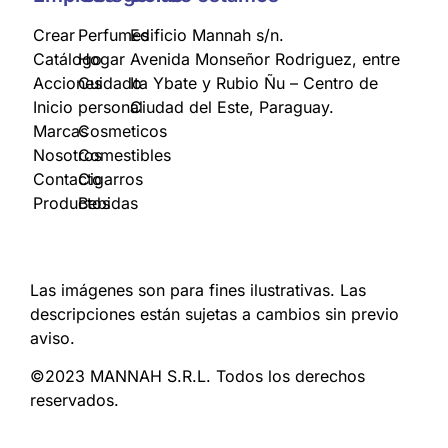
Crear
Perfumes
Edificio Mannah s/n.
Catálogo
Hogar
Avenida Monseñor Rodriguez, entre
Acciones
Cuidado
Ita Ybate y Rubio Ñu – Centro de
Inicio
personal
Ciudad del Este, Paraguay.
Marcas
Cosmeticos
Nosotros
Comestibles
Contacto
Cigarros
Productos
Bebidas
Las imágenes son para fines ilustrativas. Las
descripciones están sujetas a cambios sin previo
aviso.
©2023 MANNAH S.R.L. Todos los derechos
reservados.