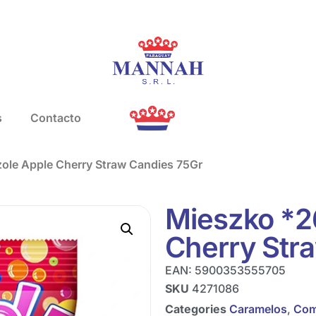
s
Contacto
ole Apple Cherry Straw Candies 75Gr
Mieszko *2
Cherry Str
EAN:
5900353555705
SKU
4271086
Categories
Caramelos
,
Com