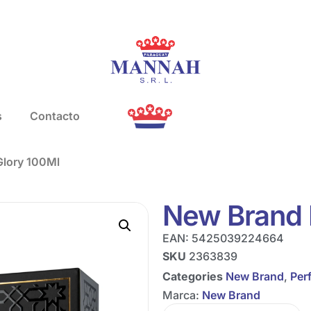
s
Contacto
lory 100Ml
New Brand 
EAN:
5425039224664
SKU
2363839
Categories
New Brand
,
Per
Marca:
New Brand