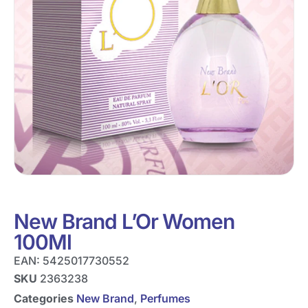
New Brand L’Or Women
100Ml
EAN:
5425017730552
SKU
2363238
Categories
New Brand
,
Perfumes