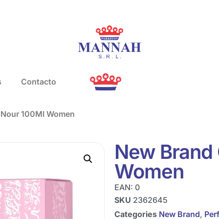
s
Contacto
l Nour 100Ml Women
New Brand 
Women
EAN:
0
SKU
2362645
Categories
New Brand
,
Per