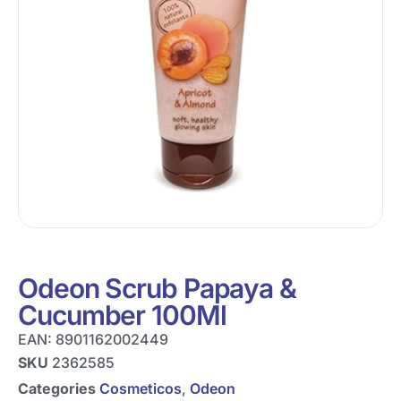
Odeon Scrub Papaya &
Cucumber 100Ml
EAN:
8901162002449
SKU
2362585
Categories
Cosmeticos
,
Odeon